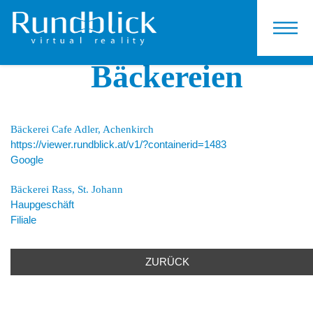
KONTAKT
Bäckereien
Bäckerei Cafe Adler, Achenkirch
https://viewer.rundblick.at/v1/?containerid=1483
Google
Bäckerei Rass, St. Johann
Haupgeschäft
Filiale
ZURÜCK